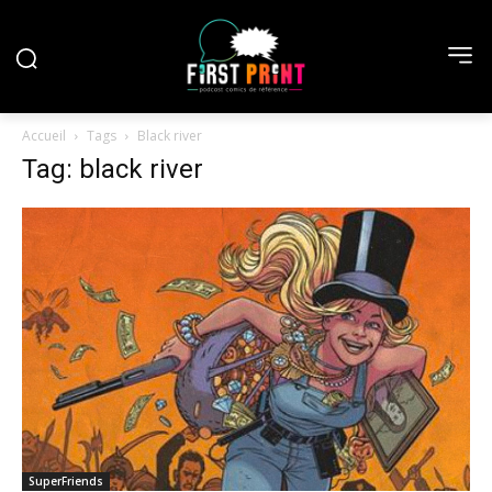
Accueil
Tags
Black river
Tag: black river
SuperFriends