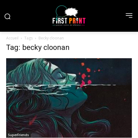
Accueil
Tags
Becky cloonan
Tag: becky cloonan
SuperFriends