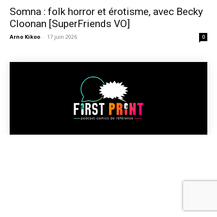
Somna : folk horror et érotisme, avec Becky
Cloonan [SuperFriends VO]
Arno Kikoo
-
17 juin 2026
0