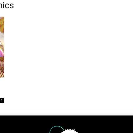
mics
1