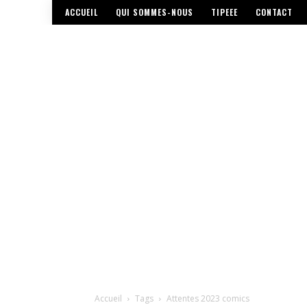
ACCUEIL
QUI SOMMES-NOUS
TIPEEE
CONTACT
Accueil
Tags
Attentes 2023 comics