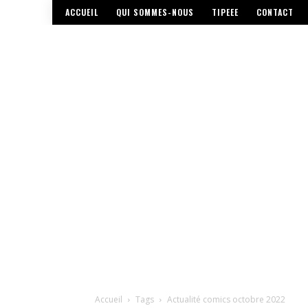
ACCUEIL
QUI SOMMES-NOUS
TIPEEE
CONTACT
Accueil
Tags
Actualité comics octobre 2022