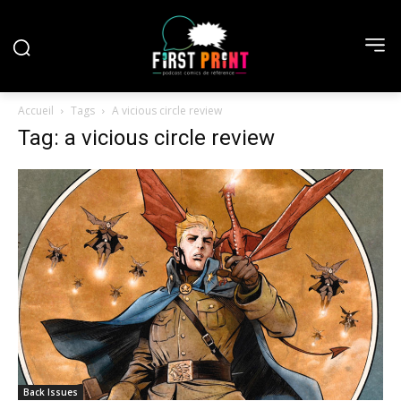
Accueil
Tags
A vicious circle review
Tag: a vicious circle review
Back Issues