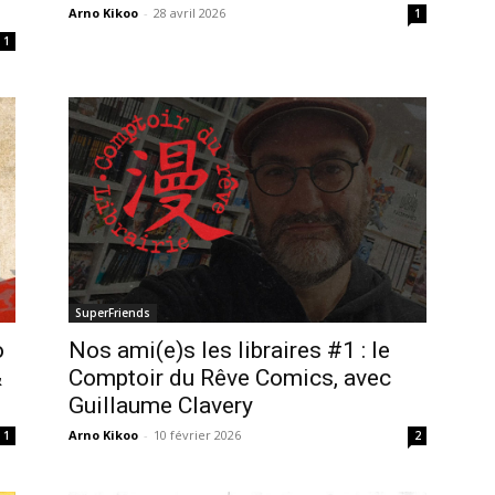
Arno Kikoo
-
28 avril 2026
1
1
SuperFriends
o
Nos ami(e)s les libraires #1 : le
&
Comptoir du Rêve Comics, avec
Guillaume Clavery
Arno Kikoo
-
10 février 2026
1
2