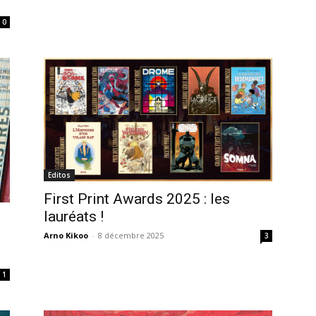
0
Editos
First Print Awards 2025 : les
lauréats !
Arno Kikoo
-
8 décembre 2025
3
1