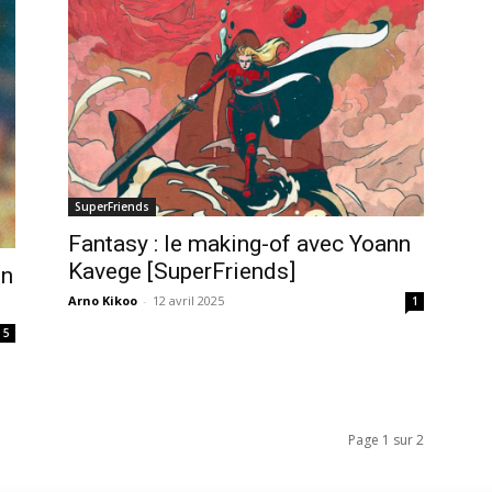
SuperFriends
Fantasy : le making-of avec Yoann
Kavege [SuperFriends]
on
Arno Kikoo
-
12 avril 2025
1
5
Page 1 sur 2