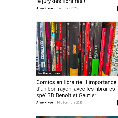
le jury des libraires !
Arno Kikoo
-
6 octobre 2025
Les thématiques
Comics en librairie : l’importance
d’un bon rayon, avec les libraires
spé’ BD Benoît et Gautier
Arno Kikoo
-
16 décembre 2023